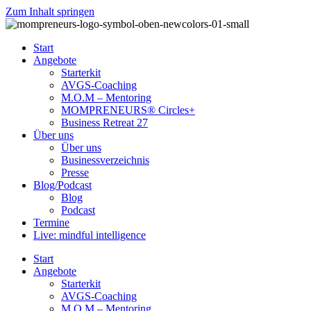
Zum Inhalt springen
Start
Angebote
Starterkit
AVGS-Coaching
M.O.M – Mentoring
MOMPRENEURS® Circles+
Business Retreat 27
Über uns
Über uns
Businessverzeichnis
Presse
Blog/Podcast
Blog
Podcast
Termine
Live: mindful intelligence
Start
Angebote
Starterkit
AVGS-Coaching
M.O.M – Mentoring