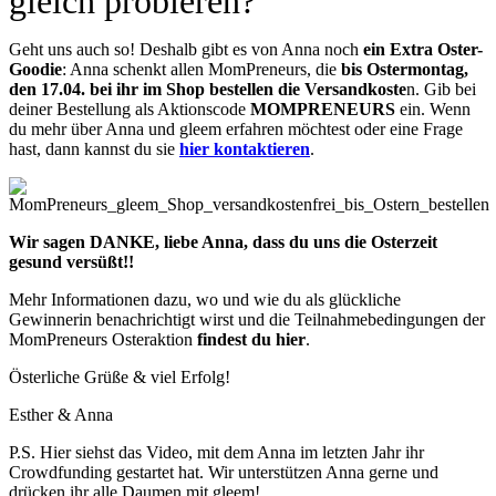
gleich probieren?
Geht uns auch so! Deshalb gibt es von Anna noch
ein Extra Oster-
Goodie
: Anna schenkt allen MomPreneurs, die
bis Ostermontag,
den 17.04. bei ihr im Shop bestellen die Versandkoste
n. Gib bei
deiner Bestellung als Aktionscode
MOMPRENEURS
ein. Wenn
du mehr über Anna und gleem erfahren möchtest oder eine Frage
hast, dann kannst du sie
hier kontaktieren
.
Wir sagen DANKE, liebe Anna, dass du uns die Osterzeit
gesund versüßt!!
Mehr Informationen dazu, wo und wie du als glückliche
Gewinnerin benachrichtigt wirst und die Teilnahmebedingungen der
MomPreneurs Osteraktion
findest du hier
.
Österliche Grüße & viel Erfolg!
Esther & Anna
P.S. Hier siehst das Video, mit dem Anna im letzten Jahr ihr
Crowdfunding gestartet hat. Wir unterstützen Anna gerne und
drücken ihr alle Daumen mit gleem!