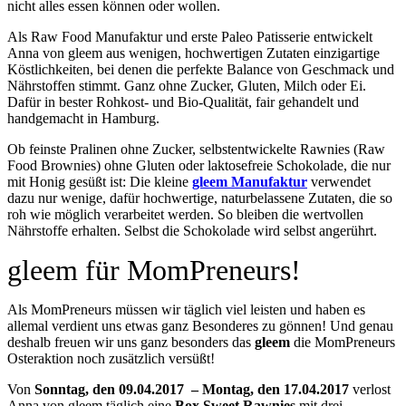
nicht alles essen können oder wollen.
Als Raw Food Manufaktur und erste Paleo Patisserie entwickelt
Anna von gleem aus wenigen, hochwertigen Zutaten einzigartige
Köstlichkeiten, bei denen die perfekte Balance von Geschmack und
Nährstoffen stimmt. Ganz ohne Zucker, Gluten, Milch oder Ei.
Dafür in bester Rohkost- und Bio-Qualität, fair gehandelt und
handgemacht in Hamburg.
Ob feinste Pralinen ohne Zucker, selbstentwickelte Rawnies (Raw
Food Brownies) ohne Gluten oder laktosefreie Schokolade, die nur
mit Honig gesüßt ist: Die kleine
gleem Manufaktur
verwendet
dazu nur wenige, dafür hochwertige, naturbelassene Zutaten, die so
roh wie möglich verarbeitet werden. So bleiben die wertvollen
Nährstoffe erhalten. Selbst die Schokolade wird selbst angerührt.
gleem für MomPreneurs!
Als MomPreneurs müssen wir täglich viel leisten und haben es
allemal verdient uns etwas ganz Besonderes zu gönnen! Und genau
deshalb freuen wir uns ganz besonders das
gleem
die MomPreneurs
Osteraktion noch zusätzlich versüßt!
Von
Sonntag, den 09.04.2017 – Montag, den 17.04.2017
verlost
Anna von gleem täglich eine
Box Sweet Rawnies
mit drei