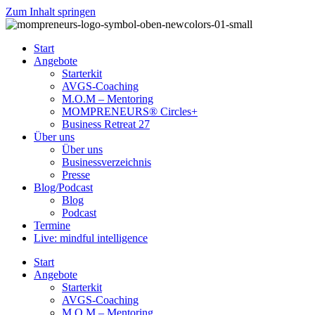
Zum Inhalt springen
Start
Angebote
Starterkit
AVGS-Coaching
M.O.M – Mentoring
MOMPRENEURS® Circles+
Business Retreat 27
Über uns
Über uns
Businessverzeichnis
Presse
Blog/Podcast
Blog
Podcast
Termine
Live: mindful intelligence
Start
Angebote
Starterkit
AVGS-Coaching
M.O.M – Mentoring