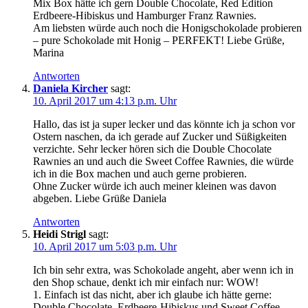
Mix Box hätte ich gern Double Chocolate, Red Edition
Erdbeere-Hibiskus und Hamburger Franz Rawnies.
Am liebsten würde auch noch die Honigschokolade probieren
– pure Schokolade mit Honig – PERFEKT! Liebe Grüße,
Marina
Antworten
Daniela Kircher
sagt:
10. April 2017 um 4:13 p.m. Uhr
Hallo, das ist ja super lecker und das könnte ich ja schon vor
Ostern naschen, da ich gerade auf Zucker und Süßigkeiten
verzichte. Sehr lecker hören sich die Double Chocolate
Rawnies an und auch die Sweet Coffee Rawnies, die würde
ich in die Box machen und auch gerne probieren.
Ohne Zucker würde ich auch meiner kleinen was davon
abgeben. Liebe Grüße Daniela
Antworten
Heidi Strigl
sagt:
10. April 2017 um 5:03 p.m. Uhr
Ich bin sehr extra, was Schokolade angeht, aber wenn ich in
den Shop schaue, denkt ich mir einfach nur: WOW!
1. Einfach ist das nicht, aber ich glaube ich hätte gerne:
Double Chocolate, Erdbeere-Hibiskus und Sweet Coffee.