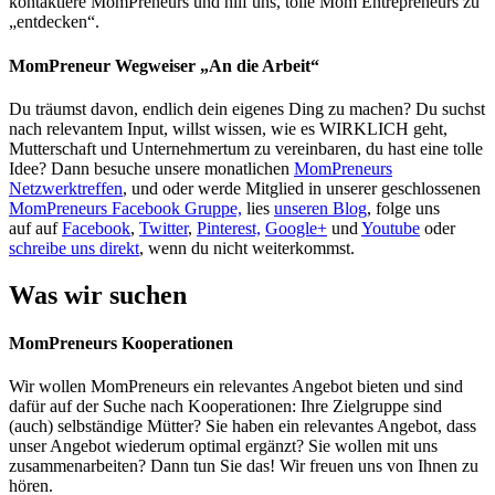
kontaktiere MomPreneurs und hilf uns, tolle Mom Entrepreneurs zu
„entdecken“.
MomPreneur Wegweiser „An die Arbeit“
Du träumst davon, endlich dein eigenes Ding zu machen? Du suchst
nach relevantem Input, willst wissen, wie es WIRKLICH geht,
Mutterschaft und Unternehmertum zu vereinbaren, du hast eine tolle
Idee? Dann besuche unsere monatlichen
MomPreneurs
Netzwerktreffen
, und oder werde Mitglied in unserer geschlossenen
MomPreneurs Facebook Gruppe,
lies
unseren Blog
, folge uns
auf auf
Facebook
,
Twitter
,
Pinterest,
Google+
und
Youtube
oder
schreibe uns direkt
, wenn du nicht weiterkommst.
Was wir suchen
MomPreneurs Kooperationen
Wir wollen MomPreneurs ein relevantes Angebot bieten und sind
dafür auf der Suche nach Kooperationen: Ihre Zielgruppe sind
(auch) selbständige Mütter? Sie haben ein relevantes Angebot, dass
unser Angebot wiederum optimal ergänzt? Sie wollen mit uns
zusammenarbeiten? Dann tun Sie das! Wir freuen uns von Ihnen zu
hören.