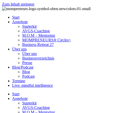
Zum Inhalt springen
Start
Angebote
Starterkit
AVGS-Coaching
M.O.M – Mentoring
MOMPRENEURS® Circles+
Business Retreat 27
Über uns
Über uns
Businessverzeichnis
Presse
Blog/Podcast
Blog
Podcast
Termine
Live: mindful intelligence
Start
Angebote
Starterkit
AVGS-Coaching
M.O.M – Mentoring