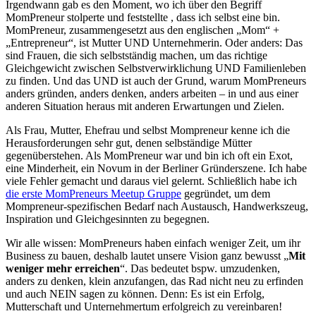
Irgendwann gab es den Moment, wo ich über den Begriff
MomPreneur stolperte und feststellte , dass ich selbst eine bin.
MomPreneur, zusammengesetzt aus den englischen „Mom“ +
„Entrepreneur“, ist Mutter UND Unternehmerin. Oder anders: Das
sind Frauen, die sich selbstständig machen, um das richtige
Gleichgewicht zwischen Selbstverwirklichung UND Familienleben
zu finden. Und das UND ist auch der Grund, warum MomPreneurs
anders gründen, anders denken, anders arbeiten – in und aus einer
anderen Situation heraus mit anderen Erwartungen und Zielen.
Als Frau, Mutter, Ehefrau und selbst Mompreneur kenne ich die
Herausforderungen sehr gut, denen selbständige Mütter
gegenüberstehen. Als MomPreneur war und bin ich oft ein Exot,
eine Minderheit, ein Novum in der Berliner Gründerszene. Ich habe
viele Fehler gemacht und daraus viel gelernt. Schließlich habe ich
die erste MomPreneurs Meetup Gruppe
gegründet, um dem
Mompreneur-spezifischen Bedarf nach Austausch, Handwerkszeug,
Inspiration und Gleichgesinnten zu begegnen.
Wir alle wissen: MomPreneurs haben einfach weniger Zeit, um ihr
Business zu bauen, deshalb lautet unsere Vision ganz bewusst „
Mit
weniger mehr erreichen
“. Das bedeutet bspw. umzudenken,
anders zu denken, klein anzufangen, das Rad nicht neu zu erfinden
und auch NEIN sagen zu können. Denn: Es ist ein Erfolg,
Mutterschaft und Unternehmertum erfolgreich zu vereinbaren!