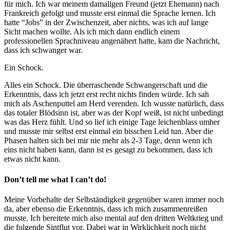
für mich. Ich war meinem damaligen Freund (jetzt Ehemann) nach
Frankreich gefolgt und musste erst einmal die Sprache lernen. Ich
hatte “Jobs” in der Zwischenzeit, aber nichts, was ich auf lange
Sicht machen wollte. Als ich mich dann endlich einem
professionellen Sprachniveau angenähert hatte, kam die Nachricht,
dass ich schwanger war.
Ein Schock.
Alles ein Schock. Die überraschende Schwangerschaft und die
Erkenntnis, dass ich jetzt erst recht nichts finden würde. Ich sah
mich als Aschenputtel am Herd verenden. Ich wusste natürlich, dass
das totaler Blödsinn ist, aber was der Kopf weiß, ist nicht unbedingt
was das Herz fühlt. Und so lief ich einige Tage leichenblass umher
und musste mir selbst erst einmal ein bisschen Leid tun. Aber die
Phasen halten sich bei mir nie mehr als 2-3 Tage, denn wenn ich
eins nicht haben kann, dann ist es gesagt zu bekommen, dass ich
etwas nicht kann.
Don’t tell me what I can’t do!
Meine Vorbehalte der Selbständigkeit gegenüber waren immer noch
da, aber ebenso die Erkenntnis, dass ich mich zusammenreißen
musste. Ich bereitete mich also mental auf den dritten Weltkrieg und
die folgende Sintflut vor. Dabei war in Wirklichkeit noch nicht