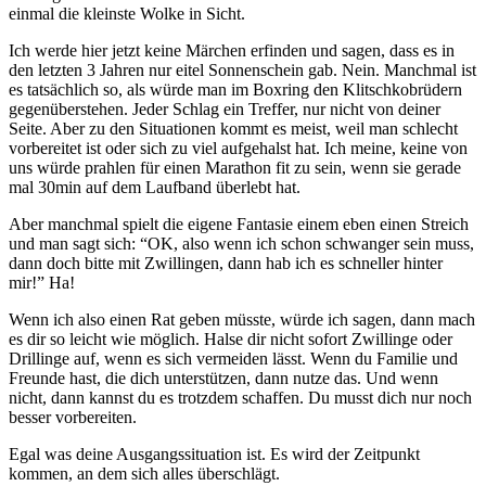
einmal die kleinste Wolke in Sicht.
Ich werde hier jetzt keine Märchen erfinden und sagen, dass es in
den letzten 3 Jahren nur eitel Sonnenschein gab. Nein. Manchmal ist
es tatsächlich so, als würde man im Boxring den Klitschkobrüdern
gegenüberstehen. Jeder Schlag ein Treffer, nur nicht von deiner
Seite. Aber zu den Situationen kommt es meist, weil man schlecht
vorbereitet ist oder sich zu viel aufgehalst hat. Ich meine, keine von
uns würde prahlen für einen Marathon fit zu sein, wenn sie gerade
mal 30min auf dem Laufband überlebt hat.
Aber manchmal spielt die eigene Fantasie einem eben einen Streich
und man sagt sich: “OK, also wenn ich schon schwanger sein muss,
dann doch bitte mit Zwillingen, dann hab ich es schneller hinter
mir!” Ha!
Wenn ich also einen Rat geben müsste, würde ich sagen, dann mach
es dir so leicht wie möglich. Halse dir nicht sofort Zwillinge oder
Drillinge auf, wenn es sich vermeiden lässt. Wenn du Familie und
Freunde hast, die dich unterstützen, dann nutze das. Und wenn
nicht, dann kannst du es trotzdem schaffen. Du musst dich nur noch
besser vorbereiten.
Egal was deine Ausgangssituation ist. Es wird der Zeitpunkt
kommen, an dem sich alles überschlägt.