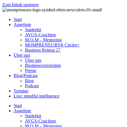
Zum Inhalt springen
Start
Angebote
Starterkit
AVGS-Coaching
M.O.M – Mentoring
MOMPRENEURS® Circles+
Business Retreat 27
Über uns
Über uns
Businessverzeichnis
Presse
Blog/Podcast
Blog
Podcast
Termine
Live: mindful intelligence
Start
Angebote
Starterkit
AVGS-Coaching
M.O.M – Mentoring